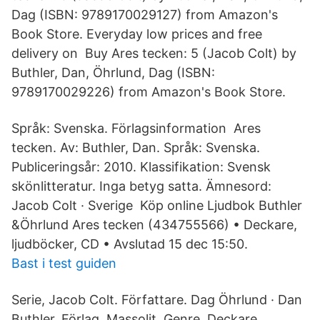
Dag (ISBN: 9789170029127) from Amazon's
Book Store. Everyday low prices and free
delivery on Buy Ares tecken: 5 (Jacob Colt) by
Buthler, Dan, Öhrlund, Dag (ISBN:
9789170029226) from Amazon's Book Store.
Språk: Svenska. Förlagsinformation Ares
tecken. Av: Buthler, Dan. Språk: Svenska.
Publiceringsår: 2010. Klassifikation: Svensk
skönlitteratur. Inga betyg satta. Ämnesord:
Jacob Colt · Sverige Köp online Ljudbok Buthler
&Öhrlund Ares tecken (434755566) • Deckare,
ljudböcker, CD • Avslutad 15 dec 15:50.
Bast i test guiden
Serie, Jacob Colt. Författare. Dag Öhrlund · Dan
Buthler. Förlag, Massolit. Genre, Deckare,