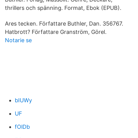
thrillers och spänning. Format, Ebok (EPUB).
Ares tecken. Författare Buthler, Dan. 356767.
Hatbrott? Författare Granström, Görel.
Notarie se
bIUWy
UF
fOlDb